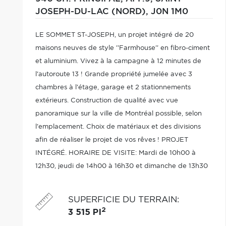
JOSEPH-DU-LAC (NORD),
J0N 1M0
LE SOMMET ST-JOSEPH, un projet intégré de 20
maisons neuves de style ''Farmhouse'' en fibro-ciment
et aluminium. Vivez à la campagne à 12 minutes de
l'autoroute 13 ! Grande propriété jumelée avec 3
chambres à l'étage, garage et 2 stationnements
extérieurs. Construction de qualité avec vue
panoramique sur la ville de Montréal possible, selon
l'emplacement. Choix de matériaux et des divisions
afin de réaliser le projet de vos rêves ! PROJET
INTÉGRÉ. HORAIRE DE VISITE: Mardi de 10h00 à
12h30, jeudi de 14h00 à 16h30 et dimanche de 13h30
à 16h00 ou sur RV. 942 ch. Principal, St-Joseph-du-Lac.
SUPERFICIE DU TERRAIN
:
2
3 515 PI