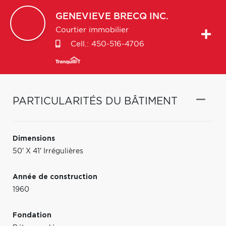
GENEVIEVE
BRECQ INC.
Courtier immobilier
Cell.:
450-516-4706
PARTICULARITÉS DU BÂTIMENT
Dimensions
50' X 41' Irrégulières
Année de construction
1960
Fondation