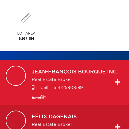
LOT AREA
8,167 SM
JEAN-FRANÇOIS
BOURQUE INC.
Real Estate Broker
Cell. :
514-258-0589
FÉLIX
DAGENAIS
Real Estate Broker